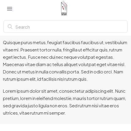
Quisque purus metus, feugiat faucibus faucibus ut, vestibulum
vitae mi. Praesent tortor nulla, fringilla ut efficitur quis, rutrum
eget lectus. Fusce nec dui nec neque volutpat egestas.
Maecenas vitae diam ac tellus aliquet volutpat eget vitae nisl.
Donec ut metus in nulla convallis porta. Sed in odio orci. Nam
rutrum ipsum elit, id facilisis nisi rutrum quis.
Lorem ipsum dolor sit amet, consectetur adipiscing elit. Nunc
pretium, lorem in eleifend molestie, mauris tortor rutrum quam,
sed gravida justo ligula non eros. Sed rutrum nisi vitae eros
ultrices, vitae rutrum mi semper.